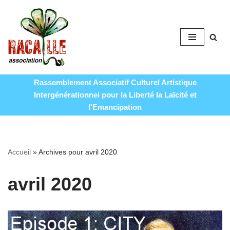
Aller
au
contenu
Rassemblement Associatif Culturel Artistique
Intergénérationnel pour la Liberté la Laïcité et
l'Emancipation
Accueil
»
Archives pour avril 2020
avril 2020