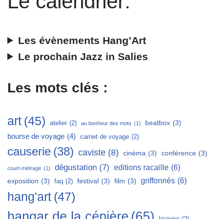
Le calendrier:
Les évènements Hang’Art
Le prochain Jazz in Salies
Les mots clés :
art
(45)
beatbox
(3)
atelier
(2)
au bonheur des mots
(1)
bourse de voyage
(4)
carnet de voyage
(2)
causerie
(38)
caviste
(8)
cinéma
(3)
conférence
(3)
dégustation
(7)
editions racaille
(6)
court-métrage
(1)
griffonnés
(6)
exposition
(3)
festival
(3)
film
(3)
faq
(2)
hang'art
(47)
hangar de la cépière
(65)
histoire
(2)