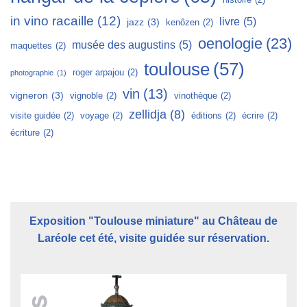
in vino racaille
(12)
livre
(5)
jazz
(3)
kenôzen
(2)
oenologie
(23)
musée des augustins
(5)
maquettes
(2)
toulouse
(57)
roger arpajou
(2)
photographie
(1)
vin
(13)
vigneron
(3)
vignoble
(2)
vinothèque
(2)
zellidja
(8)
visite guidée
(2)
voyage
(2)
éditions
(2)
écrire
(2)
écriture
(2)
Exposition "Toulouse miniature" au Château de
Laréole cet été, visite guidée sur réservation.