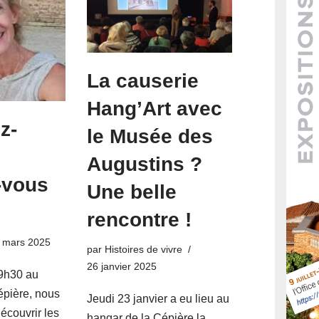
La causerie
Hang’Art avec
z-
le Musée des
Augustins ?
-vous
Une belle
rencontre !
 mars 2025
par
Histoires de vivre
26 janvier 2025
9h30 au
épière, nous
Jeudi 23 janvier a eu lieu au
écouvrir les
hangar de la Cépière la