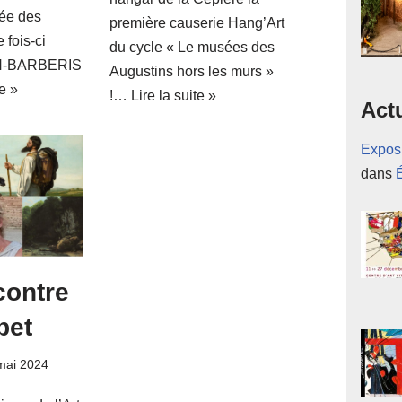
ée des
première causerie Hang’Art
 fois-ci
du cycle « Le musées des
ON-BARBERIS
Augustins hors les murs »
te »
!…
Lire la suite »
Actu
Expos
dans
contre
bet
mai 2024