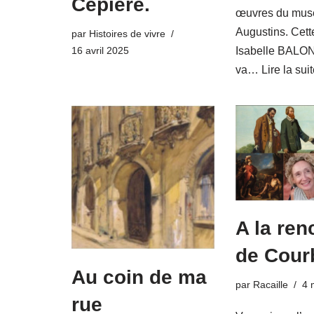
Cépière.
œuvres du mus
Augustins. Cette
par
Histoires de vivre
16 avril 2025
Isabelle BAL
va…
Lire la sui
A la ren
de Cour
Au coin de ma
par
Racaille
4 
rue