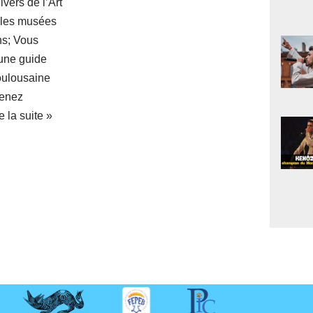
vers de l’Art
, les musées
ns; Vous
une guide
oulousaine
Venez
e la suite »