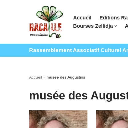
Aller
Accueil
Editions Ra
au
Bourses Zellidja
A
contenu
Rassemblement Associatif Culturel Arti
Accueil
»
musée des Augustins
musée des August