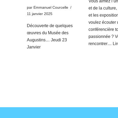
Vous aimez l’uni
par
Emmanuel Courcelle
et de la culture
11 janvier 2025
et les expositio
voulez écouter 
Découverte de quelques
conférencière t
œuvres du Musée des
passionnée ? 
Augustins… Jeudi 23
rencontrer…
Lir
Janvier