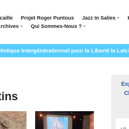
caille
Projet Roger Puntous
Jazz In Salies
rchives
Qui Sommes-Nous ?
stique Intergénérationnel pour la Liberté la Laïc
Ex
ins
C