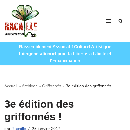
Aller
au
contenu
Rassemblement Associatif Culturel Artistique
Intergénérationnel pour la Liberté la Laïcité et
l'Emancipation
Accueil
»
Archives
»
Griffonnés
»
3e édition des griffonnés !
3e édition des
griffonnés !
par
Racaille
25 janvier 2017