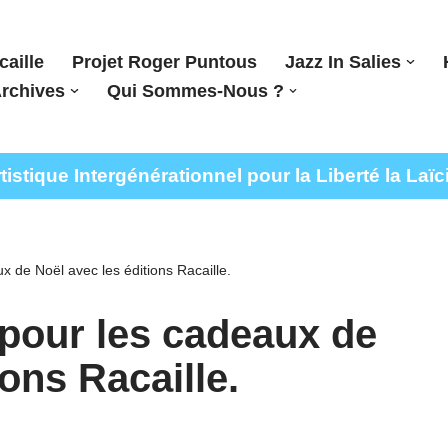
caille
Projet Roger Puntous
Jazz In Salies
rchives
Qui Sommes-Nous ?
stique Intergénérationnel pour la Liberté la Laïc
x de Noël avec les éditions Racaille.
 pour les cadeaux de
ions Racaille.