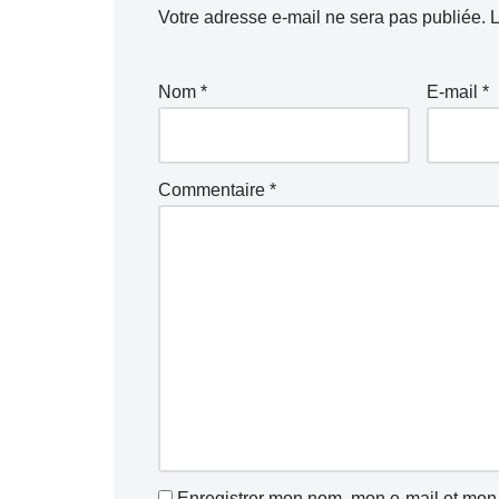
Votre adresse e-mail ne sera pas publiée.
A
L
lt
e
Nom
*
E-mail
*
r
n
a
Commentaire
*
ti
v
e
:
Enregistrer mon nom, mon e-mail et mon 