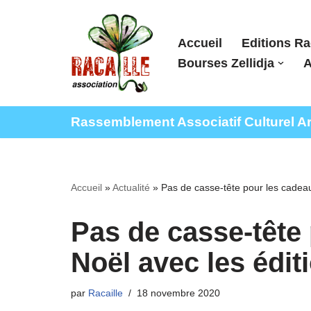
Aller
Accueil
Editions Ra
au
Bourses Zellidja
A
contenu
Rassemblement Associatif Culturel Arti
Accueil
»
Actualité
»
Pas de casse-tête pour les cadeau
Pas de casse-tête
Noël avec les édit
par
Racaille
18 novembre 2020